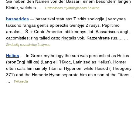
Sie haben den Namen von der Bassari, einem besondern langen
Kleide, welches …
Gründliches mythologisches Lexikon
bassarides
— basariskai statusas T sritis zoologija | vardynas
taksono rangas gentis apibrėžtis Gentyje 2 rūšys. Paplitimo
arealas – Š. ir Centr. Amerika. atitikmenys: lot. Bassariscus angl.
cacomistles; ring tailed cats; ringtails vok. Katzenfrette rus.… …
Žinduolių pavadinimų žodynas
Helios
— In Greek mythology the sun was personified as Helios
(pronEng|ˈhiliˌɑs) (Lang el| Ἥλιος, Latinized as Helius). Homer
often calls him simply Titan or Hyperion, while Hesiod ( Theogony
371) and the Homeric Hymn separate him as a son of the Titans…
…
Wikipedia