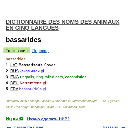
DICTIONNAIRE DES NOMS DES ANIMAUX
EN CINQ LANGUES
bassarides
Толкование
Перевод
bassarides
1.
LAT
Bassariscus
Coues
2.
RUS
какомицли
pl
3.
ENG
ringtails, ring-tailed cats, cacomistles
4.
DEU
Katzenfrette
pl
5.
FRA
bassari(de)s
pl
Пятиязычный словарь названий животных. Млекопитающие. — М.: Русский
язык
.
Под общей редакцией акад. В. Е. Соколова
.
1984
.
Игры ⚽
Нужно сделать НИР?
bassaride rusée
bassaris