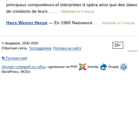
principaux compositeurs et interprètes d opéra ainsi que des dates
de créations de leurs… …
Wikipédia en Français
Hans Werner Henze
— En 1960 Naissance …
Wikipédia en Français
© Академик, 2000-2026
18+
Обратная связь:
Техподдержка
,
Реклама на сайте
👣 Путешествия
Экспорт словарей на сайты
, сделанные на PHP,
Joomla,
Drupal,
WordPress, MODx.